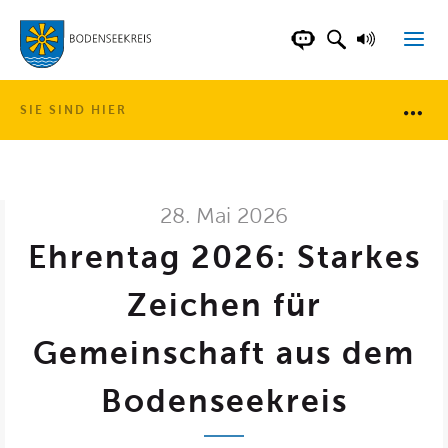
LANDKREIS BOD
SUCHFELD AN
VORLESE
CHATBOT DER WEB
SIE SIND HIER
Brotkr
28. Mai 2026
Ehrentag 2026: Starkes
Zeichen für
Gemeinschaft aus dem
Bodenseekreis