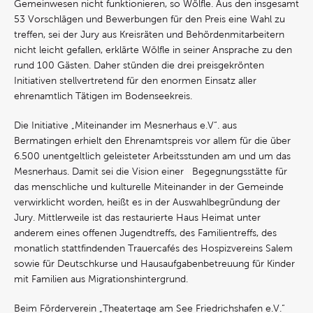
Gemeinwesen nicht funktionieren, so Wölfle. Aus den insgesamt
53 Vorschlägen und Bewerbungen für den Preis eine Wahl zu
treffen, sei der Jury aus Kreisräten und Behördenmitarbeitern
nicht leicht gefallen, erklärte Wölfle in seiner Ansprache zu den
rund 100 Gästen. Daher stünden die drei preisgekrönten
Initiativen stellvertretend für den enormen Einsatz aller
ehrenamtlich Tätigen im Bodenseekreis.
Die Initiative „Miteinander im Mesnerhaus e.V“. aus
Bermatingen erhielt den Ehrenamtspreis vor allem für die über
6.500 unentgeltlich geleisteter Arbeitsstunden am und um das
Mesnerhaus. Damit sei die Vision einer Begegnungsstätte für
das menschliche und kulturelle Miteinander in der Gemeinde
verwirklicht worden, heißt es in der Auswahlbegründung der
Jury. Mittlerweile ist das restaurierte Haus Heimat unter
anderem eines offenen Jugendtreffs, des Familientreffs, des
monatlich stattfindenden Trauercafés des Hospizvereins Salem
sowie für Deutschkurse und Hausaufgabenbetreuung für Kinder
mit Familien aus Migrationshintergrund.
Beim Förderverein „Theatertage am See Friedrichshafen e.V.“