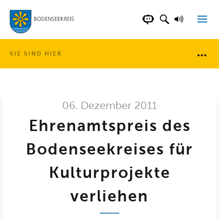
LANDKREIS BOD
SUCHFELD AN
VORLESE
CHATBOT DER WEB
SIE SIND HIER
Brotkr
06. Dezember 2011
Ehrenamtspreis des
Bodenseekreises für
Kulturprojekte
verliehen