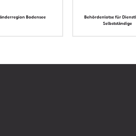
länderregion Bodensee
Behördenlotse für Dienstl
Selbstständige