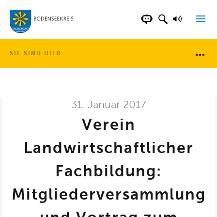
LANDKREIS BOD
SUCHFELD AN
VORLESE
CHATBOT DER WEB
SIE SIND HIER
Brotkr
31. Januar 2017
Verein
Landwirtschaftlicher
Fachbildung:
Mitgliederversammlung