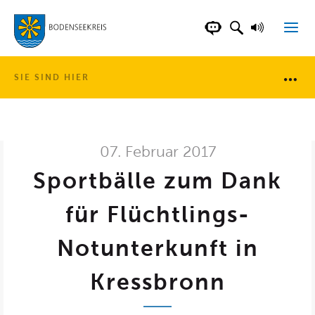
LANDKREIS BOD
SUCHFELD AN
VORLESE
CHATBOT DER WEB
SIE SIND HIER
Brotkr
07. Februar 2017
Sportbälle zum Dank
für Flüchtlings-
Notunterkunft in
Kressbronn