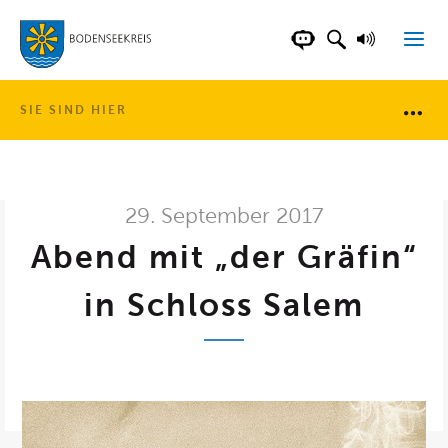
LANDKREIS BOD
SUCHFELD AN
VORLESE
CHATBOT DER WEB
SIE SIND HIER
Brotkr
29. September 2017
Abend mit „der Gräfin“
in Schloss Salem