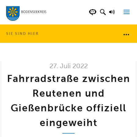
LANDKREIS BOD
SUCHFELD AN
VORLESE
CHATBOT DER WEB
SIE SIND HIER
Brotkr
27. Juli 2022
Fahrradstraße zwischen
Reutenen und
Gießenbrücke offiziell
eingeweiht