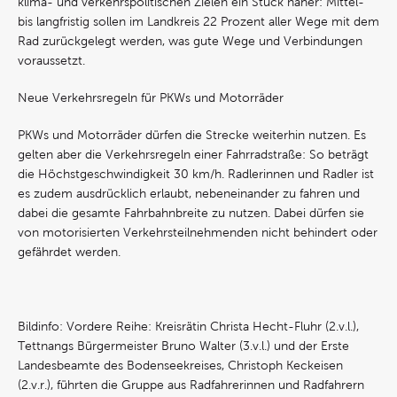
klima- und verkehrspolitischen Zielen ein Stück näher: Mittel-
bis langfristig sollen im Landkreis 22 Prozent aller Wege mit dem
Rad zurückgelegt werden, was gute Wege und Verbindungen
voraussetzt.
Neue Verkehrsregeln für PKWs und Motorräder
PKWs und Motorräder dürfen die Strecke weiterhin nutzen. Es
gelten aber die Verkehrsregeln einer Fahrradstraße: So beträgt
die Höchstgeschwindigkeit 30 km/h. Radlerinnen und Radler ist
es zudem ausdrücklich erlaubt, nebeneinander zu fahren und
dabei die gesamte Fahrbahnbreite zu nutzen. Dabei dürfen sie
von motorisierten Verkehrsteilnehmenden nicht behindert oder
gefährdet werden.
Bildinfo: Vordere Reihe: Kreisrätin Christa Hecht-Fluhr (2.v.l.),
Tettnangs Bürgermeister Bruno Walter (3.v.l.) und der Erste
Landesbeamte des Bodenseekreises, Christoph Keckeisen
(2.v.r.), führten die Gruppe aus Radfahrerinnen und Radfahrern