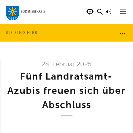
LANDKREIS BOD
SUCHFELD AN
VORLESE
CHATBOT DER WEB
SIE SIND HIER
Brotkr
28. Februar 2025
Fünf Landratsamt-
Azubis freuen sich über
Abschluss