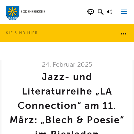
LANDKREIS BOD
SUCHFELD AN
VORLESE
CHATBOT DER WEB
SIE SIND HIER
Brotkr
24. Februar 2025
Jazz- und
Literaturreihe „LA
Connection“ am 11.
März: „Blech & Poesie“