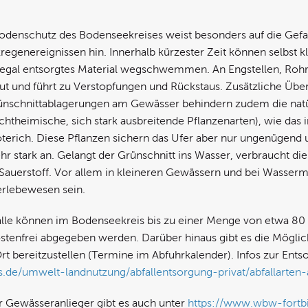
Bodenschutz des Bodenseekreises weist besonders auf die G
egenereignissen hin. Innerhalb kürzester Zeit können selbst 
llegal entsorgtes Material wegschwemmen. An Engstellen, Roh
gut und führt zu Verstopfungen und Rückstaus. Zusätzliche 
rünschnittablagerungen am Gewässer behindern zudem die natü
htheimische, sich stark ausbreitende Pflanzenarten), wie das 
terich. Diese Pflanzen sichern das Ufer aber nur ungenügend 
hr stark an. Gelangt der Grünschnitt ins Wasser, verbraucht d
auerstoff. Vor allem in kleineren Gewässern und bei Wasserm
serlebewesen sein.
älle können im Bodenseekreis bis zu einer Menge von etwa 80 
tenfrei abgegeben werden. Darüber hinaus gibt es die Möglich
rt bereitzustellen (Termine im Abfuhrkalender). Infos zur Ents
.de/umwelt-landnutzung/abfallentsorgung-privat/abfallarten-a
r Gewässeranlieger gibt es auch unter
https://www.wbw-fortb