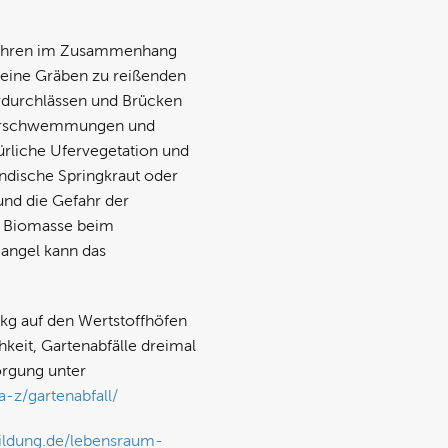
efahren im Zusammenhang
kleine Gräben zu reißenden
rdurchlässen und Brücken
Überschwemmungen und
rliche Ufervegetation und
indische Springkraut oder
und die Gefahr der
ie Biomasse beim
angel kann das
kg auf den Wertstoffhöfen
keit, Gartenabfälle dreimal
orgung unter
-z/gartenabfall/
ildung.de/lebensraum-