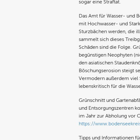
sogar eine Straftat.
Das Amt für Wasser- und 
mit Hochwasser- und Starkr
Sturzbächen werden, die i
sammelt sich dieses Treib
Schäden sind die Folge. G
begünstigen Neophyten (nic
den asiatischen Staudenknö
Böschungserosion steigt se
Vermodern außerdem viel S
lebenskritisch für die Was
Grünschnitt und Gartenabf
und Entsorgungszentren kos
im Jahr zur Abholung vor O
https://www.bodenseekreis
Tipps und Informationen fü