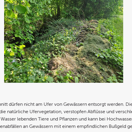
nitt dürfen nicht am Ufer von Gewässern entsorgt werden. Die 
ie natürliche Ufervegetation, verstopfen Abflüsse und verschl
 Wasser lebenden Tiere und Pflanzen und kann bei Hochwasser 
tenabfällen an Gewässern mit einem empfindlichen Bußgeld ge