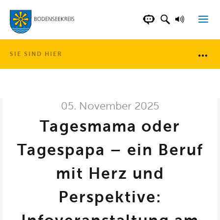
LANDKREIS BOD
SUCHFELD AN
VORLESE
CHATBOT DER WEB
SIE SIND HIER
Brotkr
05. November 2025
Tagesmama oder
Tagespapa – ein Beruf
mit Herz und
Perspektive: