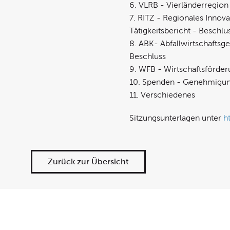
6. VLRB - Vierländerregio
7. RITZ - Regionales Inno
Tätigkeitsbericht - Beschlu
8. ABK- Abfallwirtschaftsg
Beschluss
9. WFB - Wirtschaftsförde
10. Spenden - Genehmigun
11. Verschiedenes
Sitzungsunterlagen unter
h
Zurück zur Übersicht