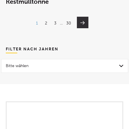
Restmülltonne
1
2
3
…
30
FILTER NACH JAHREN
Bitte wählen