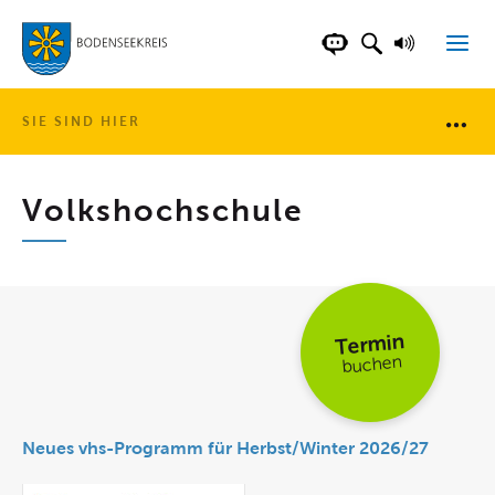
LANDKREIS BOD
SUCHFELD AN
VORLESE
CHATBOT DER WEB
SIE SIND HIER
Brotkr
Volkshochschule
Termin
buchen
Neues vhs-Programm für Herbst/Winter 2026/27