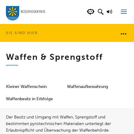
LANDKREIS BOD
SUCHFELD AN
VORLESE
CHATBOT DER WEB
SIE SIND HIER
Brotkr
Waffen & Sprengstoff
Kleiner Waffenschein
Waffenaufbewahrung
Waffenbesitz in Erbfolge
Der Besitz und Umgang mit Waffen, Sprengstoff und
bestimmten pyrotechnischen Materialien unterliegt der
Erlaubnispflicht und Überwachung der Waffenbehörde.