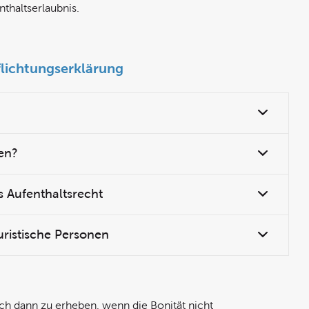
thaltserlaubnis.
flichtungserklärung
en?
s Aufenthaltsrecht
uristische Personen
ch dann zu erheben, wenn die Bonität nicht