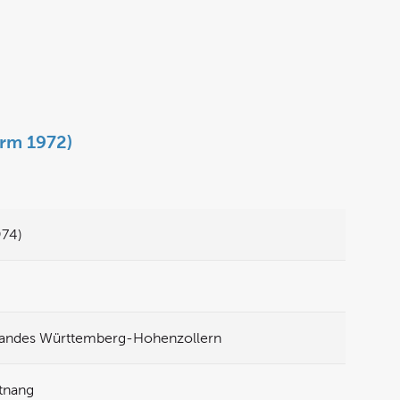
orm 1972)
974)
Landes Württemberg-Hohenzollern
ttnang