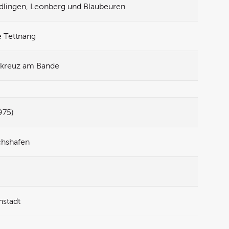
edlingen, Leonberg und Blaubeuren
e Tettnang
tkreuz am Bande
975)
chshafen
nstadt