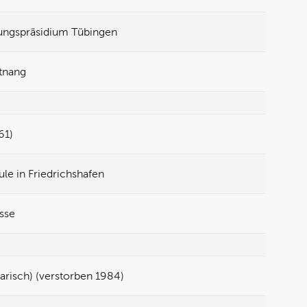
rungspräsidium Tübingen
ttnang
61)
ule in Friedrichshafen
sse
risch) (verstorben 1984)