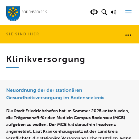
LANDKREIS BOD
SUCHFELD AN
VORLESE
CHATBOT DER WEB
SIE SIND HIER
Brotkr
Klinikversorgung
Neuordnung der der stationären
Gesundheitsversorgung im Bodenseekreis
Die Stadt Friedrichshafen hat im Sommer 2025 entschieden,
die Trägerschaft für den Medizin Campus Bodensee (MCB)
aufgeben zu wollen. Der MCB hat daraufhin Insolvenz
angemeldet. Laut Krankenhausgesetz ist der Landkreis
verpflichtet, die stationäre Versorgung sicherzustellen, wenn