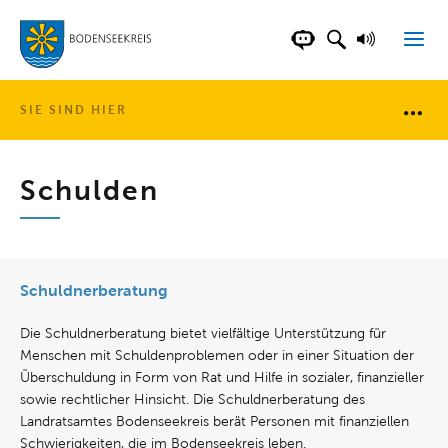
LANDKREIS BOD
SUCHFELD AN
VORLESE
CHATBOT DER WEB
SIE SIND HIER
Brotkr
Schulden
Schuldnerberatung
Die Schuldnerberatung bietet vielfältige Unterstützung für
Menschen mit Schuldenproblemen oder in einer Situation der
Überschuldung in Form von Rat und Hilfe in sozialer, finanzieller
sowie rechtlicher Hinsicht. Die Schuldnerberatung des
Landratsamtes Bodenseekreis berät Personen mit finanziellen
Schwierigkeiten, die im Bodenseekreis leben.