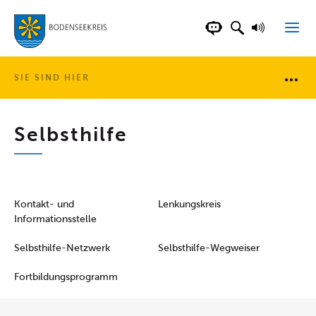
LANDKREIS BOD
SUCHFELD AN
VORLESE
CHATBOT DER WEB
SIE SIND HIER
Brotkr
Selbsthilfe
Kontakt- und
Lenkungskreis
Informationsstelle
Selbsthilfe-Netzwerk
Selbsthilfe-Wegweiser
Fortbildungs­programm