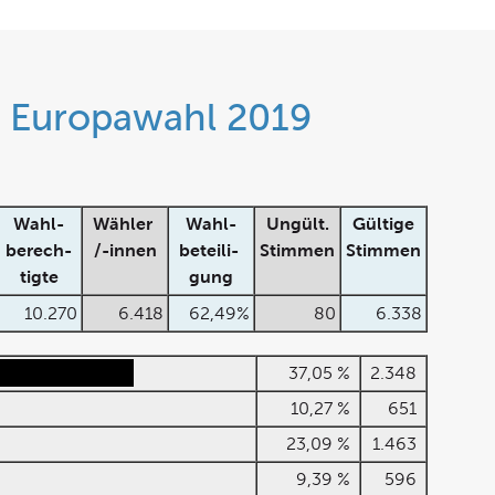
r Europawahl 2019
Wahl-
Wähler
Wahl-
Ungült.
Gültige
berech-
/-innen
beteili-
Stimmen
Stimmen
tigte
gung
10.270
6.418
62,49%
80
6.338
37,05 %
2.348
10,27 %
651
23,09 %
1.463
9,39 %
596