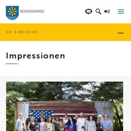
LANDKREIS BOD
SUCHFELD AN
VORLESE
CHATBOT DER WEB
SIE SIND HIER
Brotkr
Impressionen