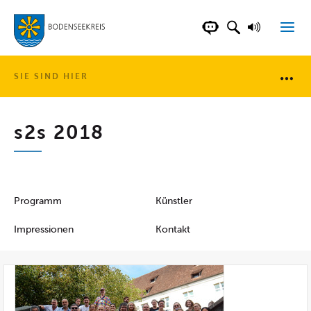
LANDKREIS BOD
SUCHFELD AN
VORLESE
CHATBOT DER WEB
SIE SIND HIER
Brotkr
s2s 2018
Programm
Künstler
Impressionen
Kontakt