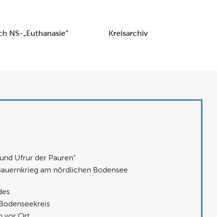
h NS-„Euthanasie“
Kreisarchiv
und Ufrur der Pauren"
Bauernkrieg am nördlichen Bodensee
des
 Bodenseekreis
n vor Ort