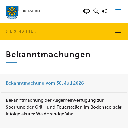
LANDKREIS BOD
SUCHFELD AN
VORLESE
CHATBOT DER WEB
SIE SIND HIER
Brotkr
Bekanntmachungen
Bekanntmachung vom 30. Juli 2026
Bekanntmachung der Allgemeinverfügung zur
Sperrung der Grill- und Feuerstellen im Bodenseekreis
infolge akuter Waldbrandgefahr