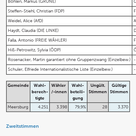
Böhlen, Markus (GRÜNE)
G
Steffen-Stiehl, Christian (FDP)
F
Weidel, Alice (AfD)
A
Haydt, Claudia (DIE LINKE)
D
Falla, Antonio (FREIE WÄHLER)
F
Hiß-Petrowitz, Sylvia (ÖDP)
Rosenacker, Martin garantiert ohne Gruppenzwang (Einzelbew.)
-
Schuler, Elfriede Internationalistische Liste (Einzelbew.)
-
Gemeinde
Wahl-
Wähler
Wahl-
Ungült.
Gültige
berech-
/-innen
beteili-
Stimmen
Stimmen
tigte
gung
Meersburg
4.251
3.398
79,9%
28
3.370
Zweitstimmen