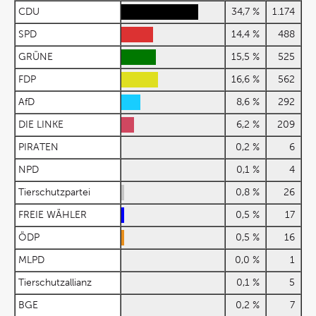
CDU
34,7 %
1.174
SPD
14,4 %
488
GRÜNE
15,5 %
525
FDP
16,6 %
562
AfD
8,6 %
292
DIE LINKE
6,2 %
209
PIRATEN
0,2 %
6
NPD
0,1 %
4
Tierschutzpartei
0,8 %
26
FREIE WÄHLER
0,5 %
17
ÖDP
0,5 %
16
MLPD
0,0 %
1
Tierschutzallianz
0,1 %
5
BGE
0,2 %
7