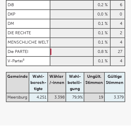
DiB
0,2 %
6
DKP
0,0 %
0
DM
0,1 %
4
DIE RECHTE
0,1 %
2
MENSCHLICHE WELT
0,1 %
4
Die PARTEI
0,8 %
27
V-Partei³
0,1 %
4
Gemeinde
Wahl-
Wähler
Wahl-
Ungült.
Gültige
berech-
/-innen
beteili-
Stimmen
Stimmen
tigte
gung
Meersburg
4.251
3.398
79,9%
19
3.379