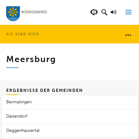
LANDKREIS BOD
SUCHFELD AN
VORLESE
CHATBOT DER WEB
SIE SIND HIER
Brotkr
Meersburg
ERGEBNISSE DER GEMEINDEN
Bermatingen
Daisendorf
Deggenhausertal