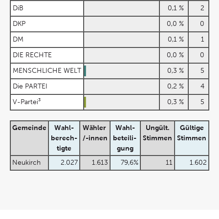
DiB
0,1 %
2
DKP
0,0 %
0
DM
0,1 %
1
DIE RECHTE
0,0 %
0
MENSCHLICHE WELT
0,3 %
5
Die PARTEI
0,2 %
4
V-Partei³
0,3 %
5
Gemeinde
Wahl-
Wähler
Wahl-
Ungült.
Gültige
berech-
/-innen
beteili-
Stimmen
Stimmen
tigte
gung
Neukirch
2.027
1.613
79,6%
11
1.602