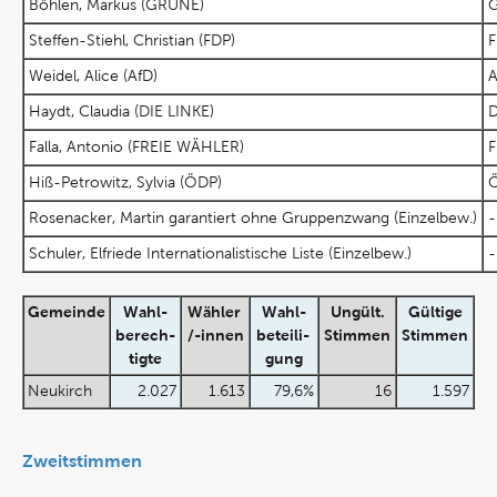
Böhlen, Markus (GRÜNE)
G
Steffen-Stiehl, Christian (FDP)
F
Weidel, Alice (AfD)
A
Haydt, Claudia (DIE LINKE)
D
Falla, Antonio (FREIE WÄHLER)
F
Hiß-Petrowitz, Sylvia (ÖDP)
Rosenacker, Martin garantiert ohne Gruppenzwang (Einzelbew.)
-
Schuler, Elfriede Internationalistische Liste (Einzelbew.)
-
Gemeinde
Wahl-
Wähler
Wahl-
Ungült.
Gültige
berech-
/-innen
beteili-
Stimmen
Stimmen
tigte
gung
Neukirch
2.027
1.613
79,6%
16
1.597
Zweitstimmen