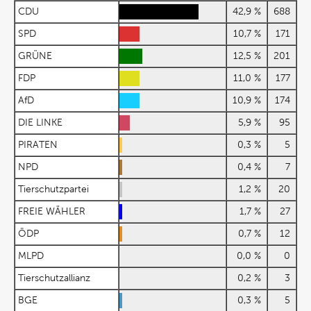
CDU
42,9 %
688
SPD
10,7 %
171
GRÜNE
12,5 %
201
FDP
11,0 %
177
AfD
10,9 %
174
DIE LINKE
5,9 %
95
PIRATEN
0,3 %
5
NPD
0,4 %
7
Tierschutzpartei
1,2 %
20
FREIE WÄHLER
1,7 %
27
ÖDP
0,7 %
12
MLPD
0,0 %
0
Tierschutzallianz
0,2 %
3
BGE
0,3 %
5