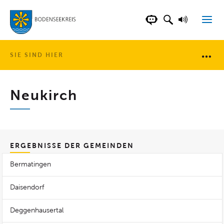
LANDKREIS BOD
SUCHFELD AN
VORLESE
CHATBOT DER WEB
SIE SIND HIER
Brotkr
Neukirch
ERGEBNISSE DER GEMEINDEN
Bermatingen
Daisendorf
Deggenhausertal