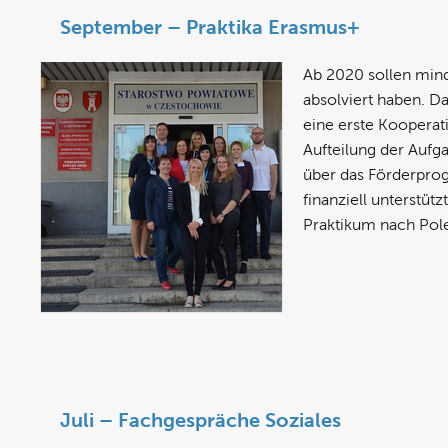
September – Praktika Erasmus+
Ab 2020 sollen mind
absolviert haben. D
eine erste Kooperat
Aufteilung der Aufg
über das Förderpro
finanziell unterstü
Praktikum nach Pol
Juli – Fachgespräche Soziales