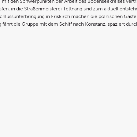
it den Schwerpunkten der Arbeit des Bodenseekreises vertrau
n, in die Straßenmeisterei Tettnang und zum aktuell entstehe
chlussunterbringung in Eriskirch machen die polnischen Gäste
g fährt die Gruppe mit dem Schiff nach Konstanz, spaziert dur