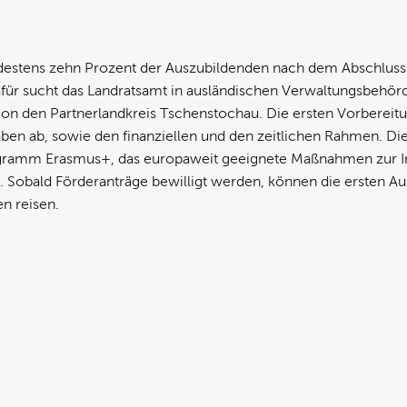
estens zehn Prozent der Auszubildenden nach dem Abschluss i
afür sucht das Landratsamt in ausländischen Verwaltungsbehö
ion den Partnerlandkreis Tschenstochau. Die ersten Vorberei
aben ab, sowie den finanziellen und den zeitlichen Rahmen. Di
gramm Erasmus+, das europaweit geeignete Maßnahmen zur Inte
tzt. Sobald Förderanträge bewilligt werden, können die ersten
en reisen.