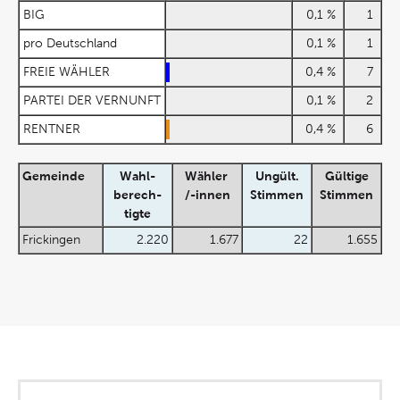
BIG
0,1 %
1
pro Deutschland
0,1 %
1
FREIE WÄHLER
0,4 %
7
PARTEI DER VERNUNFT
0,1 %
2
RENTNER
0,4 %
6
Gemeinde
Wahl-
Wähler
Ungült.
Gültige
berech-
/-innen
Stimmen
Stimmen
tigte
Frickingen
2.220
1.677
22
1.655