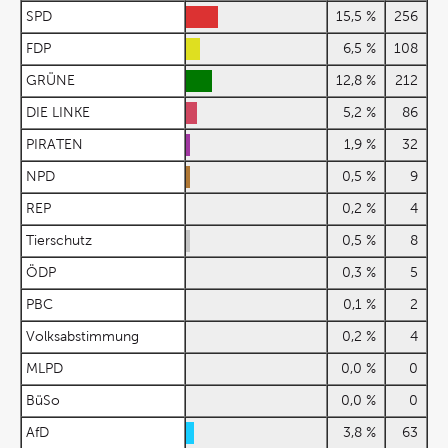
SPD
15,5 %
256
FDP
6,5 %
108
GRÜNE
12,8 %
212
DIE LINKE
5,2 %
86
PIRATEN
1,9 %
32
NPD
0,5 %
9
REP
0,2 %
4
Tierschutz
0,5 %
8
ÖDP
0,3 %
5
PBC
0,1 %
2
Volksabstimmung
0,2 %
4
MLPD
0,0 %
0
BüSo
0,0 %
0
AfD
3,8 %
63