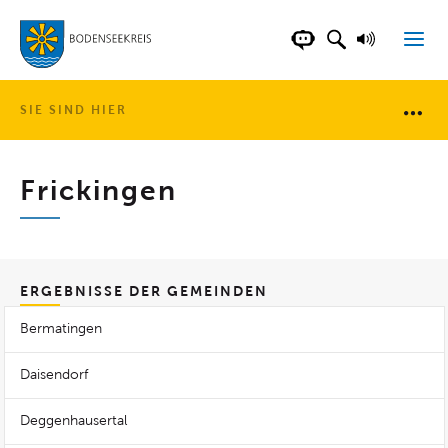
LANDKREIS BOD
SUCHFELD AN
VORLESE
CHATBOT DER WEB
SIE SIND HIER
Brotkr
Frickingen
ERGEBNISSE DER GEMEINDEN
Bermatingen
Daisendorf
Deggenhausertal