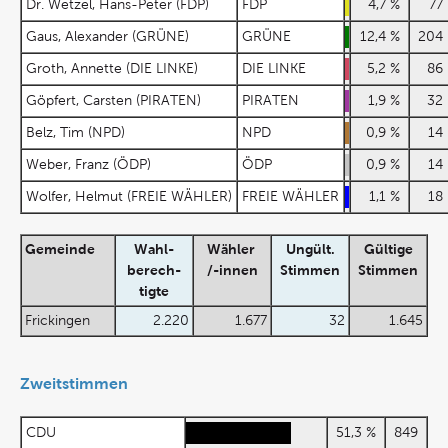
Dr. Wetzel, Hans-Peter (FDP)
FDP
4,7 %
7
Gaus, Alexander (GRÜNE)
GRÜNE
12,4 %
20
Groth, Annette (DIE LINKE)
DIE LINKE
5,2 %
8
Göpfert, Carsten (PIRATEN)
PIRATEN
1,9 %
3
Belz, Tim (NPD)
NPD
0,9 %
1
Weber, Franz (ÖDP)
ÖDP
0,9 %
1
Wolfer, Helmut (FREIE WÄHLER)
FREIE WÄHLER
1,1 %
1
Gemeinde
Wahl-
Wähler
Ungült.
Gültige
berech-
/-innen
Stimmen
Stimmen
tigte
Frickingen
2.220
1.677
32
1.645
Zweitstimmen
CDU
51,3 %
849