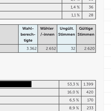
1,4 %
36
1,1 %
28
Wahl-
Wähler
Ungült.
Gültige
berech-
/-innen
Stimmen
Stimmen
tigte
3.362
2.652
32
2.620
53,3 %
1.399
16,0 %
420
6,5 %
170
8,9 %
233