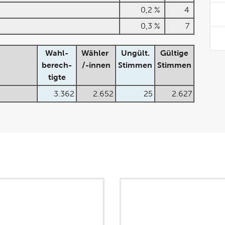
0,2 %
4
0,3 %
7
Wahl-
Wähler
Ungült.
Gültige
berech-
/-innen
Stimmen
Stimmen
tigte
3.362
2.652
25
2.627