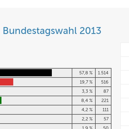
r Bundestagswahl 2013
57,8 %
1.514
19,7 %
516
3,3 %
87
8,4 %
221
4,2 %
111
2,2 %
57
1,9 %
50