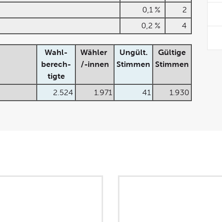
0,1 %
2
0,2 %
4
Wahl-
Wähler
Ungült.
Gültige
berech-
/-innen
Stimmen
Stimmen
tigte
2.524
1.971
41
1.930