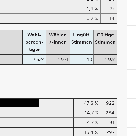
1,4 %
27
0,7 %
14
Wahl-
Wähler
Ungült.
Gültige
berech-
/-innen
Stimmen
Stimmen
tigte
2.524
1.971
40
1.931
47,8 %
922
14,7 %
284
4,7 %
91
15,4 %
297