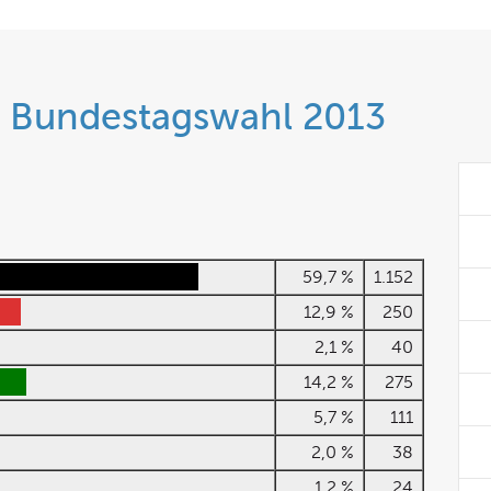
r Bundestagswahl 2013
59,7 %
1.152
12,9 %
250
2,1 %
40
14,2 %
275
5,7 %
111
2,0 %
38
1,2 %
24