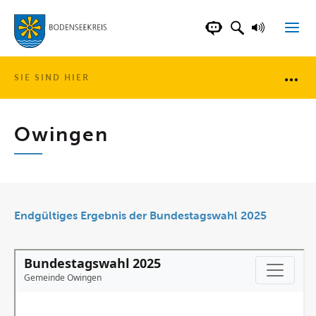
LANDKREIS BOD
SUCHFELD AN
VORLESE
CHATBOT DER WEB
SIE SIND HIER
Brotkr
Owingen
Endgültiges Ergebnis der Bundestagswahl 2025