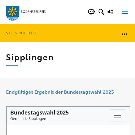
LANDKREIS BOD
SUCHFELD AN
VORLESE
CHATBOT DER WEB
SIE SIND HIER
Brotkr
Sipplingen
Endgültiges Ergebnis der Bundestagswahl 2025