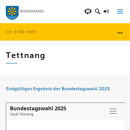
LANDKREIS BOD
SUCHFELD AN
VORLESE
CHATBOT DER WEB
SIE SIND HIER
Brotkr
Tettnang
Endgültiges Ergebnis der Bundestagswahl 2025