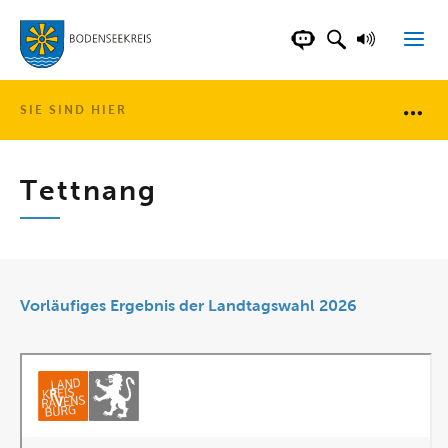
LANDKREIS BOD
SUCHFELD AN
VORLESE
CHATBOT DER WEB
SIE SIND HIER
Brotkr
Tettnang
Vorläufiges Ergebnis der Landtagswahl 2026