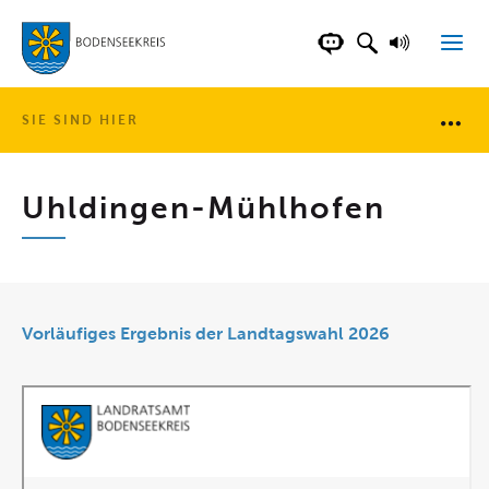
LANDKREIS BOD
SUCHFELD AN
VORLESE
CHATBOT DER WEB
SIE SIND HIER
Brotkr
Uhldingen-Mühlhofen
Vorläufiges Ergebnis der Landtagswahl 2026