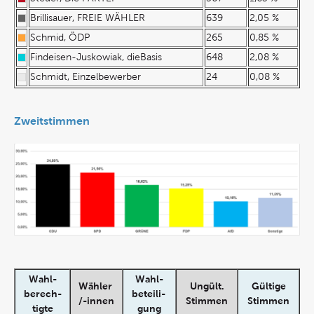
Brillisauer, FREIE WÄHLER
639
2,05 %
Schmid, ÖDP
265
0,85 %
Findeisen-Juskowiak, dieBasis
648
2,08 %
Schmidt, Einzelbewerber
24
0,08 %
Zweitstimmen
Wahl-
Wahl-
Wähler
Ungült.
Gültige
berech-
beteili-
/-innen
Stimmen
Stimmen
tigte
gung