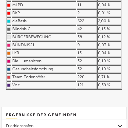
MLPD
11
0,04 %
DKP
2
0,01 %
dieBasis
622
2,00 %
Bündnis C
42
0,13 %
BÜRGERBEWEGUNG
38
0,12 %
BÜNDNIS21
9
0,03 %
LKR
13
0,04 %
Die Humanisten
32
0,10 %
Gesundheitsforschung
32
0,10 %
Team Todenhöfer
220
0,71 %
Volt
121
0,39 %
ERGEBNISSE DER GEMEINDEN
Friedrichshafen