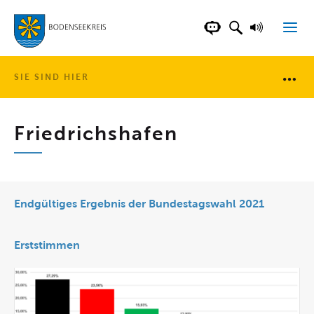
LANDKREIS BOD
SUCHFELD AN
VORLESE
CHATBOT DER WEB
SIE SIND HIER
Brotkr
Friedrichshafen
Endgültiges Ergebnis der Bundestagswahl 2021
Erststimmen