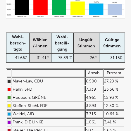
Wahl-
Wahl-
Wähler
Ungült.
Gültige
berech-
beteili-
/-innen
Stimmen
Stimmen
tigte
gung
41.667
31.412
75,39 %
262
31.150
Anzahl
Prozent
Mayer-Lay, CDU
8.500
27,29 %
Hahn, SPD
7.339
23,56 %
Heubuch, GRÜNE
4.961
15,93 %
Steffen-Stiehl, FDP
3.893
12,50 %
Weidel, AfD
3.313
10,64 %
Frank, DIE LINKE
1.061
3,41 %
Steuer, Die PARTEI
507
1,63 %