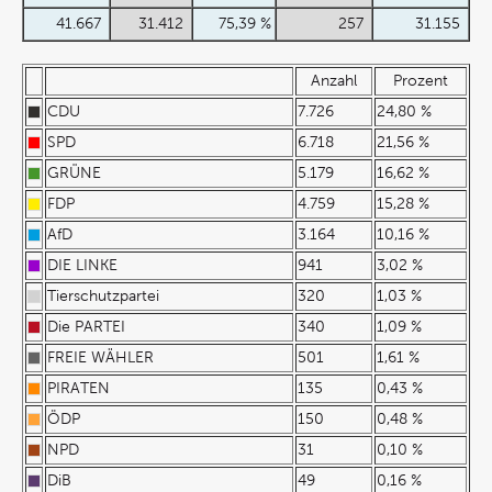
41.667
31.412
75,39 %
257
31.155
Anzahl
Prozent
CDU
7.726
24,80 %
SPD
6.718
21,56 %
GRÜNE
5.179
16,62 %
FDP
4.759
15,28 %
AfD
3.164
10,16 %
DIE LINKE
941
3,02 %
Tierschutzpartei
320
1,03 %
Die PARTEI
340
1,09 %
FREIE WÄHLER
501
1,61 %
PIRATEN
135
0,43 %
ÖDP
150
0,48 %
NPD
31
0,10 %
DiB
49
0,16 %