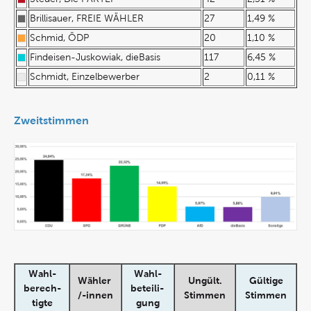
Brillisauer, FREIE WÄHLER
27
1,49 %
Schmid, ÖDP
20
1,10 %
Findeisen-Juskowiak, dieBasis
117
6,45 %
Schmidt, Einzelbewerber
2
0,11 %
Zweitstimmen
Wahl-
Wahl-
Wähler
Ungült.
Gültige
berech-
beteili-
/-innen
Stimmen
Stimmen
tigte
gung