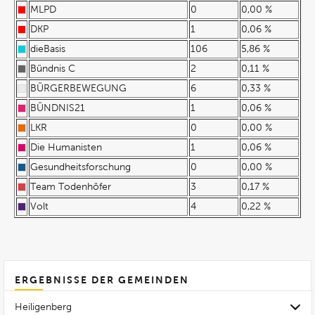
MLPD
0
0,00 %
DKP
1
0,06 %
dieBasis
106
5,86 %
Bündnis C
2
0,11 %
BÜRGERBEWEGUNG
6
0,33 %
BÜNDNIS21
1
0,06 %
LKR
0
0,00 %
Die Humanisten
1
0,06 %
Gesundheitsforschung
0
0,00 %
Team Todenhöfer
3
0,17 %
Volt
4
0,22 %
ERGEBNISSE DER GEMEINDEN
Heiligenberg