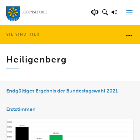
LANDKREIS BOD
SUCHFELD AN
VORLESE
CHATBOT DER WEB
SIE SIND HIER
Brotkr
Heiligenberg
Endgültiges Ergebnis der Bundestagswahl 2021
Erststimmen