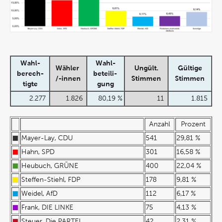
Wahl-
Wahl-
Wähler
Ungült.
Gültige
berech-
beteili-
/-innen
Stimmen
Stimmen
tigte
gung
2.277
1.826
80,19 %
11
1.815
Anzahl
Prozent
Mayer-Lay, CDU
541
29,81 %
Hahn, SPD
301
16,58 %
Heubuch, GRÜNE
400
22,04 %
Steffen-Stiehl, FDP
178
9,81 %
Weidel, AfD
112
6,17 %
Frank, DIE LINKE
75
4,13 %
Steuer, Die PARTEI
42
2,31 %