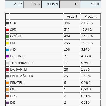
2.277
1.826
80,19 %
16
1.810
Anzahl
Prozent
CDU
446
24,64 %
SPD
312
17,24 %
GRÜNE
404
22,32 %
FDP
255
14,09 %
AfD
108
5,97 %
DIE LINKE
73
4,03 %
Tierschutzpartei
17
0,94 %
Die PARTEI
28
1,55 %
FREIE WÄHLER
25
1,38 %
PIRATEN
5
0,28 %
ÖDP
9
0,50 %
NPD
2
0,11 %
DiB
2
0,11 %