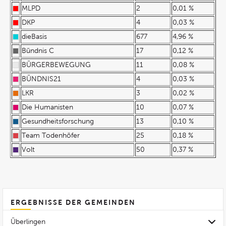
MLPD
2
0,01 %
DKP
4
0,03 %
dieBasis
677
4,96 %
Bündnis C
17
0,12 %
BÜRGERBEWEGUNG
11
0,08 %
BÜNDNIS21
4
0,03 %
LKR
3
0,02 %
Die Humanisten
10
0,07 %
Gesundheitsforschung
13
0,10 %
Team Todenhöfer
25
0,18 %
Volt
50
0,37 %
ERGEBNISSE DER GEMEINDEN
Überlingen