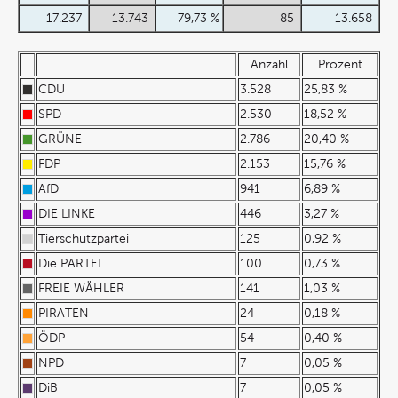
17.237
13.743
79,73 %
85
13.658
Anzahl
Prozent
CDU
3.528
25,83 %
SPD
2.530
18,52 %
GRÜNE
2.786
20,40 %
FDP
2.153
15,76 %
AfD
941
6,89 %
DIE LINKE
446
3,27 %
Tierschutzpartei
125
0,92 %
Die PARTEI
100
0,73 %
FREIE WÄHLER
141
1,03 %
PIRATEN
24
0,18 %
ÖDP
54
0,40 %
NPD
7
0,05 %
DiB
7
0,05 %