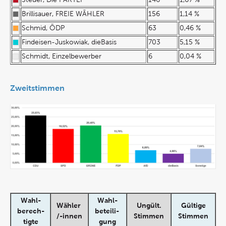
Brillisauer, FREIE WÄHLER
156
1,14 %
Schmid, ÖDP
63
0,46 %
Findeisen-Juskowiak, dieBasis
703
5,15 %
Schmidt, Einzelbewerber
6
0,04 %
Zweitstimmen
Wahl-
Wahl-
Wähler
Ungült.
Gültige
berech-
beteili-
/-innen
Stimmen
Stimmen
tigte
gung