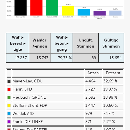
Wahl-
Wahl-
Wähler
Ungült.
Gültige
berech-
beteili-
/-innen
Stimmen
Stimmen
tigte
gung
17.237
13.743
79,73 %
89
13.654
Anzahl
Prozent
Mayer-Lay, CDU
4.464
32,69 %
Hahn, SPD
2.727
19,97 %
Heubuch, GRÜNE
2.592
18,98 %
Steffen-Stiehl, FDP
1.447
10,60 %
Weidel, AfD
979
7,17 %
Frank, DIE LINKE
371
2,72 %
Steuer, Die PARTEI
146
1,07 %