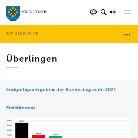
LANDKREIS BOD
SUCHFELD AN
VORLESE
CHATBOT DER WEB
SIE SIND HIER
Brotkr
Überlingen
Endgültiges Ergebnis der Bundestagswahl 2021
Erststimmen