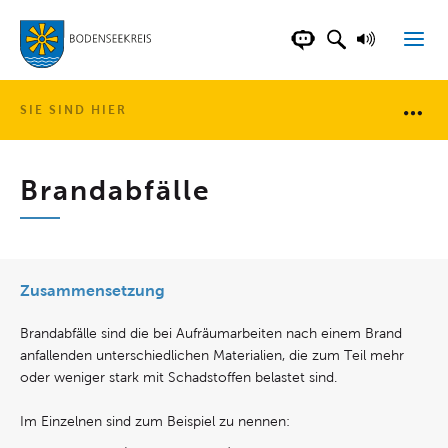
LANDKREIS BOD
SUCHFELD AN
VORLESE
CHATBOT DER WEB
SIE SIND HIER
Brotkr
Brandabfälle
Zusammensetzung
Brandabfälle sind die bei Aufräumarbeiten nach einem Brand
anfallenden unterschiedlichen Materialien, die zum Teil mehr
oder weniger stark mit Schadstoffen belastet sind.
Im Einzelnen sind zum Beispiel zu nennen: