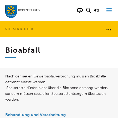
LANDKREIS BOD
SUCHFELD AN
VORLESE
CHATBOT DER WEB
SIE SIND HIER
Brotkr
Bioabfall
Nach der neuen Gewerbabfallverordnung müssen Bioabfälle
getrennt erfasst werden.
Speisereste dürfen nicht über die Biotonne entsorgt werden,
sondern müssen speziellen Speiserestentsorgern überlassen
werden.
Behandlung und Verarbeitung