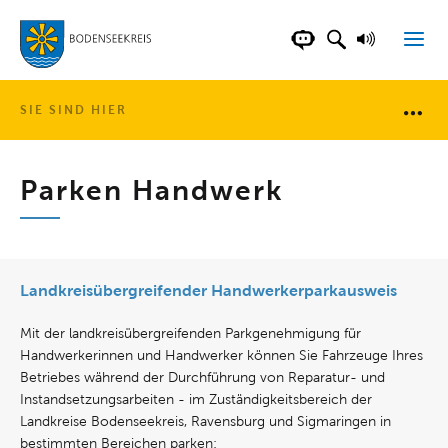
LANDKREIS BOD
SUCHFELD AN
VORLESE
CHATBOT DER WEB
SIE SIND HIER
Brotkr
Parken Handwerk
Landkreisübergreifender Handwerkerparkausweis
Mit der landkreisübergreifenden Parkgenehmigung für
Handwerkerinnen und Handwerker können Sie Fahrzeuge Ihres
Betriebes während der Durchführung von Reparatur- und
Instandsetzungsarbeiten - im Zuständigkeitsbereich der
Landkreise Bodenseekreis, Ravensburg und Sigmaringen in
bestimmten Bereichen parken: