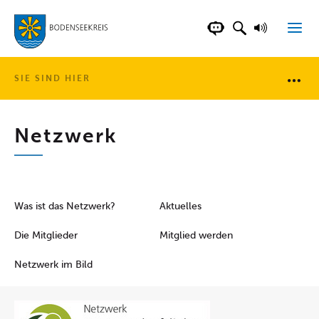
LANDKREIS BOD
SUCHFELD AN
VORLESE
CHATBOT DER WEB
SIE SIND HIER
Brotkr
Netzwerk
Was ist das Netzwerk?
Aktuelles
Die Mitglieder
Mitglied werden
Netzwerk im Bild