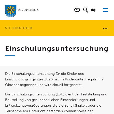
LANDKREIS BOD
SUCHFELD AN
VORLESE
CHATBOT DER WEB
SIE SIND HIER
Brotkr
Einschulungs­untersuchung
Die Einschulungsuntersuchung für die Kinder des
Einschulungsjahrganges 2026 hat im Kindergarten regulär im
Oktober begonnen und wird aktuell fortgesetzt.
Die Einschulungsuntersuchung (ESU) dient der Feststellung und
Beurteilung von gesundheitlichen Einschränkungen und
Entwicklungsverzögerungen, die die Schulfähigkeit oder die
Teilnahme am Unterricht gefährden können sowie der