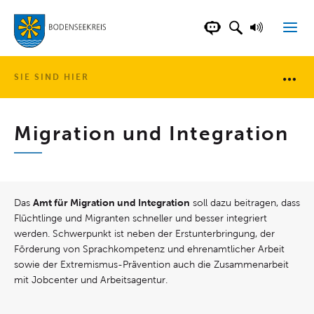
LANDKREIS BOD
SUCHFELD AN
VORLESE
CHATBOT DER WEB
SIE SIND HIER
Brotkr
Migration und Integration
Amt für Migration und Integration
Das
soll dazu beitragen, dass
Flüchtlinge und Migranten schneller und besser integriert
werden. Schwerpunkt ist neben der Erstunterbringung, der
Förderung von Sprachkompetenz und ehrenamtlicher Arbeit
sowie der Extremismus-Prävention auch die Zusammenarbeit
mit Jobcenter und Arbeitsagentur.