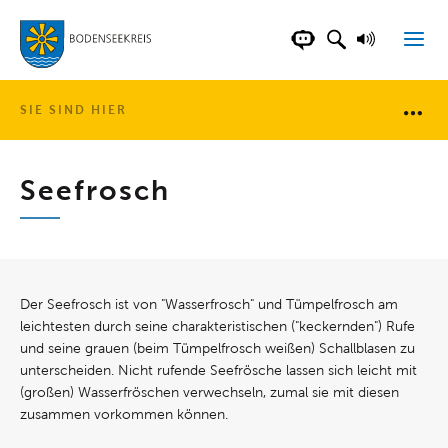
LANDKREIS BOD
SUCHFELD AN
VORLESE
CHATBOT DER WEB
SIE SIND HIER
Brotkr
Seefrosch
Der Seefrosch ist von "Wasserfrosch" und Tümpelfrosch am
leichtesten durch seine charakteristischen ("keckernden") Rufe
und seine grauen (beim Tümpelfrosch weißen) Schallblasen zu
unterscheiden. Nicht rufende Seefrösche lassen sich leicht mit
(großen) Wasserfröschen verwechseln, zumal sie mit diesen
zusammen vorkommen können.