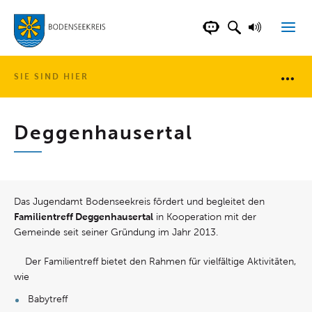
LANDKREIS BOD
SUCHFELD AN
VORLESE
CHATBOT DER WEB
SIE SIND HIER
Brotkr
Deggenhausertal
Das Jugendamt Bodenseekreis fördert und begleitet den
Familientreff Deggenhausertal
in Kooperation mit der
Gemeinde seit seiner Gründung im Jahr 2013.
Der Familientreff bietet den Rahmen für vielfältige Aktivitäten,
wie
Babytreff