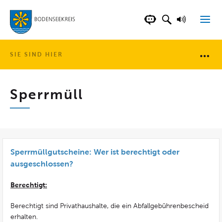
LANDKREIS BOD
SUCHFELD AN
VORLESE
CHATBOT DER WEB
SIE SIND HIER
Brotkr
Sperrmüll
Sperrmüllgutscheine: Wer ist berechtigt oder
ausgeschlossen?
Berechtigt:
Berechtigt sind Privathaushalte, die ein Abfallgebührenbescheid
erhalten.