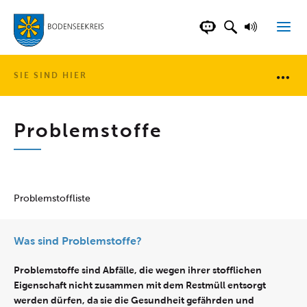
LANDKREIS BOD
SUCHFELD AN
VORLESE
CHATBOT DER WEB
SIE SIND HIER
Brotkr
Problemstoffe
Problemstoffliste
Was sind Problemstoffe?
Problemstoffe sind Abfälle, die wegen ihrer stofflichen
Eigenschaft nicht zusammen mit dem Restmüll entsorgt
werden dürfen, da sie die Gesundheit gefährden und