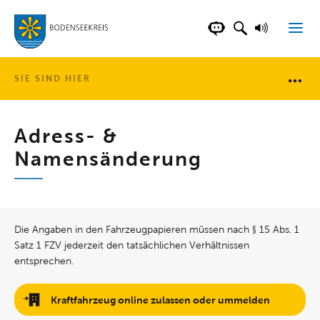
LANDKREIS BOD
SUCHFELD AN
VORLESE
CHATBOT DER WEB
SIE SIND HIER
Brotkr
Adress- &
Namensänderung
Die Angaben in den Fahrzeugpapieren müssen nach § 15 Abs. 1
Satz 1 FZV jederzeit den tatsächlichen Verhältnissen
entsprechen.
Kraftfahrzeug online zulassen oder ummelden